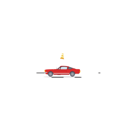
camping-car accidenté
,
Rachat de voiture
,
vendre voiture
,
vendre voiture accidentée
,
voiture
,
voiture accidentée
La sécurité au volant En dehors des deux roues motorisées, la
voiture est un des transports les plus meurtriers du monde.
On a l’habitude de penser que plus de personnes meurent
dans les transports aériens comme l’avion, mais cela est
seulement dû au fait que c’est beaucoup plus médiatisé ainsi
que plus impressionnant et effrayant […]
SHARE THIS
Lire La Suite
×
SHARE THIS