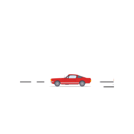
ADRESSE
Nice
EMAIL
info@rachatvotrevoiture.com
HORAIRES D'OUVERTURE
Lundi
8 h à 18 h
Mardi
8 h à 18 h
Mercredi
8 h à 18 h
Jeudi
8 h à 18 h
Vendredi
8 h à 18 h